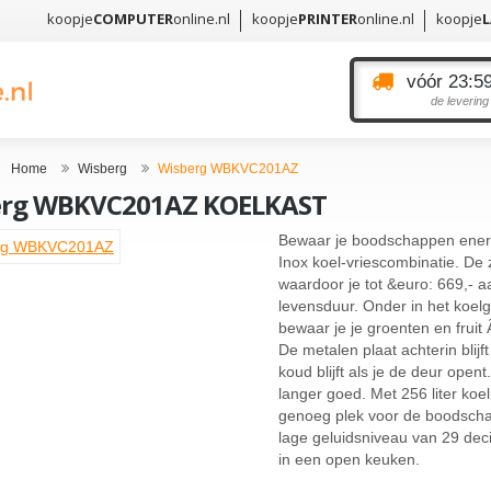
koopje
COMPUTER
online.nl
koopje
PRINTER
online.nl
koopje
vóór 23:59
de levering
Home
Wisberg
Wisberg WBKVC201AZ
erg WBKVC201AZ KOELKAST
Bewaar je boodschappen ener
Inox koel-vriescombinatie. De 
waardoor je tot &euro: 669,- 
levensduur. Onder in het koelg
bewaar je je groenten en fruit 
De metalen plaat achterin blij
koud blijft als je de deur opent
langer goed. Met 256 liter koel
genoeg plek voor de boodscha
lage geluidsniveau van 29 deci
in een open keuken.