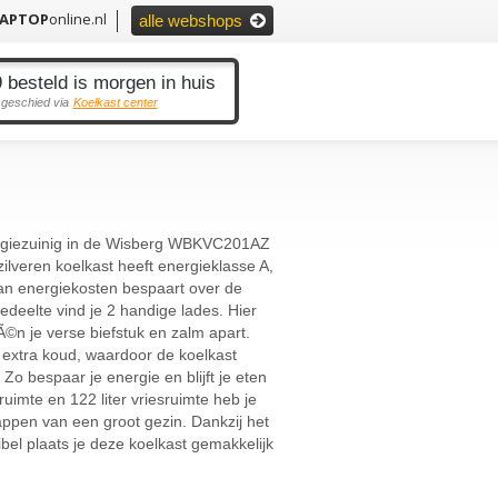
LAPTOP
online.nl
alle webshops
 besteld is morgen in huis
 geschied via
Koelkast center
giezuinig in de Wisberg WBKVC201AZ
zilveren koelkast heeft energieklasse A,
aan energiekosten bespaart over de
edeelte vind je 2 handige lades. Hier
Ã©n je verse biefstuk en zalm apart.
ft extra koud, waardoor de koelkast
. Zo bespaar je energie en blijft je eten
ruimte en 122 liter vriesruimte heb je
ppen van een groot gezin. Dankzij het
bel plaats je deze koelkast gemakkelijk