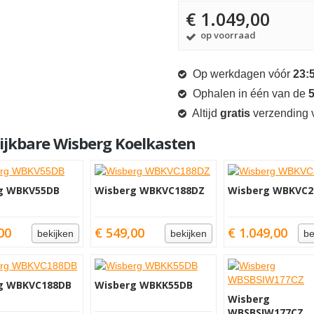
€ 1.049,00
op voorraad
Op werkdagen vóór
23:
Ophalen in één van de
5
Altijd
gratis
verzending v
ijkbare Wisberg Koelkasten
g WBKV55DB
Wisberg WBKVC188DZ
Wisberg WBKVC2
00
€ 549,00
€ 1.049,00
bekijken
bekijken
be
g WBKVC188DB
Wisberg WBKK55DB
Wisberg
WBSBSIW177CZ