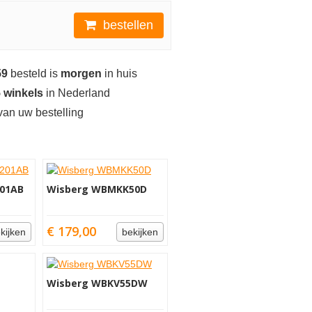
bestellen
59
besteld is
morgen
in huis
 winkels
in Nederland
an uw bestelling
01AB
Wisberg WBMKK50D
€ 179,00
kijken
bekijken
Wisberg WBKV55DW