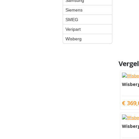
Samsung
Siemens
SMEG
Veripart
Wisberg
Vergel
Wisber
€ 369,
Wisber