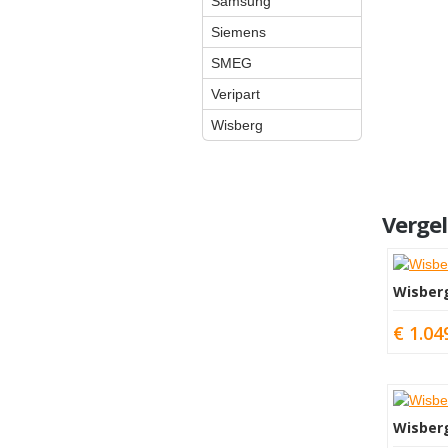
Samsung
Siemens
SMEG
Veripart
Wisberg
Vergel
Wisber
€ 1.04
Wisber