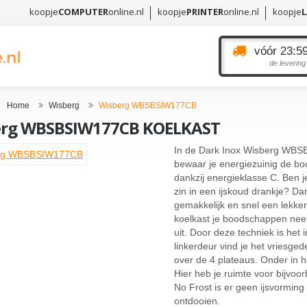
koopje
COMPUTER
online.nl
koopje
PRINTER
online.nl
koopje
vóór 23:59
de levering
Home
Wisberg
Wisberg WBSBSIW177CB
erg WBSBSIW177CB KOELKAST
In de Dark Inox Wisberg WBS
bewaar je energiezuinig de b
dankzij energieklasse C. Ben j
zin in een ijskoud drankje? Dan
gemakkelijk en snel een lekker
koelkast je boodschappen neerz
uit. Door deze techniek is het 
linkerdeur vind je het vriesged
over de 4 plateaus. Onder in he
Hier heb je ruimte voor bijvoor
No Frost is er geen ijsvorming 
ontdooien.