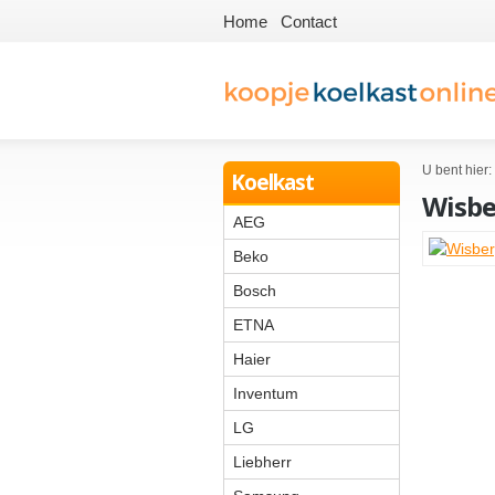
Home
Contact
U bent hier:
Koelkast
Wisb
AEG
Beko
Bosch
ETNA
Haier
Inventum
LG
Liebherr