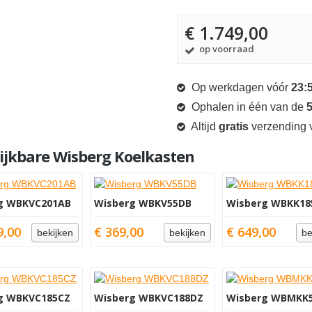
€ 1.749,00
op voorraad
Op werkdagen vóór
23:
Ophalen in één van de
5
Altijd
gratis
verzending v
ijkbare Wisberg Koelkasten
g WBKVC201AB
Wisberg WBKV55DB
Wisberg WBKK1
9,00
€ 369,00
€ 649,00
bekijken
bekijken
be
g WBKVC185CZ
Wisberg WBKVC188DZ
Wisberg WBMKK