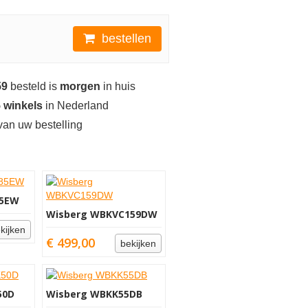
bestellen
59
besteld is
morgen
in huis
 winkels
in Nederland
an uw bestelling
85EW
Wisberg WBKVC159DW
kijken
€ 499,00
bekijken
50D
Wisberg WBKK55DB