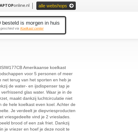
LAPTOP
online.nl
alle webshops
 besteld is morgen in huis
 geschied via
Koelkast center
BSIW177CB Amerikaanse koelkast
oodschappen voor 5 personen of meer
e net terug van het sporten en heb je
kzij de water- en ijsdispenser tap je
 verfrissend glas water. Waar je in de
et, maakt dankzij luchtcirculatie niet
in de hele koelkast even koel. Achter de
eelte. Je verdeelt je diepvriesproducten
t vriesgedeelte vind je 2 vrieslades.
beeld brood of een zak friet. Dankzij
in je vriezer en hoef je deze nooit te