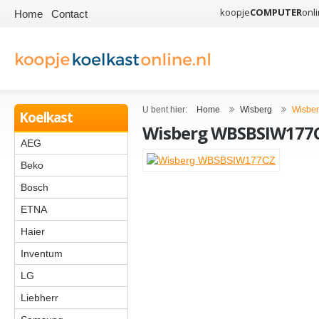
koopje
COMPUTER
onli
Home
Contact
U bent hier:
Home
Wisberg
Wisbe
Koelkast
Wisberg WBSBSIW177
AEG
Beko
Bosch
ETNA
Haier
Inventum
LG
Liebherr