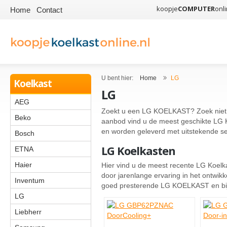
koopje
COMPUTER
onli
Home
Contact
U bent hier:
Home
LG
Koelkast
LG
AEG
Zoekt u een LG KOELKAST? Zoek niet ve
Beko
aanbod vind u de meest geschikte LG K
en worden geleverd met uitstekende ser
Bosch
LG Koelkasten
ETNA
Haier
Hier vind u de meest recente LG Koelk
door jarenlange ervaring in het ontwi
Inventum
goed presterende LG KOELKAST en bij
LG
Liebherr