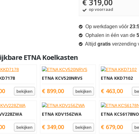
€ 319,00
op voorraad
Op werkdagen vóór
23:
Ophalen in één van de
5
Altijd
gratis
verzending v
ijkbare ETNA Koelkasten
KD7178
ETNA KCV520NRVS
ETNA KKD7102
00
€ 899,00
€ 463,00
bekijken
bekijken
be
VV228ZWA
ETNA KDV156ZWA
ETNA KCS6178NO
00
€ 349,00
€ 679,00
bekijken
bekijken
be