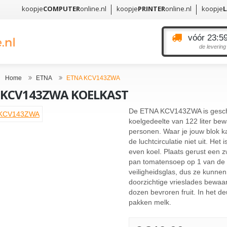
koopje
COMPUTER
online.nl
koopje
PRINTER
online.nl
koopje
vóór 23:59
de levering
Home
ETNA
ETNA KCV143ZWA
 KCV143ZWA KOELKAST
De ETNA KCV143ZWA is geschik
koelgedeelte van 122 liter be
personen. Waar je jouw blok ka
de luchtcirculatie niet uit. Het
even koel. Plaats gerust een 
pan tomatensoep op 1 van de 
veiligheidsglas, dus ze kunnen
doorzichtige vrieslades bewaar
dozen bevroren fruit. In het de
pakken melk.