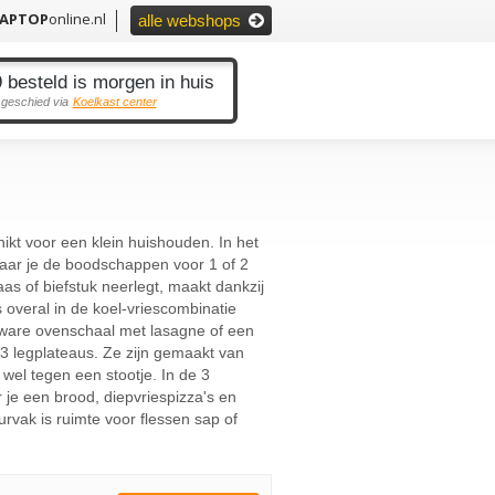
LAPTOP
online.nl
alle webshops
 besteld is morgen in huis
 geschied via
Koelkast center
t voor een klein huishouden. In het
waar je de boodschappen voor 1 of 2
as of biefstuk neerlegt, maakt dankzij
 is overal in de koel-vriescombinatie
zware ovenschaal met lasagne of een
3 legplateaus. Ze zijn gemaakt van
 wel tegen een stootje. In de 3
 je een brood, diepvriespizza's en
urvak is ruimte voor flessen sap of