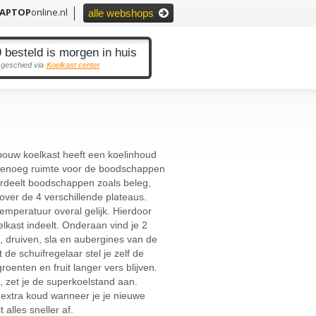
LAPTOP
online.nl
alle webshops
 besteld is morgen in huis
 geschied via
Koelkast center
ouw koelkast heeft een koelinhoud
 genoeg ruimte voor de boodschappen
rdeelt boodschappen zoals beleg,
over de 4 verschillende plateaus.
e temperatuur overal gelijk. Hierdoor
elkast indeelt. Onderaan vind je 2
, druiven, sla en aubergines van de
de schuifregelaar stel je zelf de
roenten en fruit langer vers blijven.
 zet je de superkoelstand aan.
jk extra koud wanneer je je nieuwe
alles sneller af.