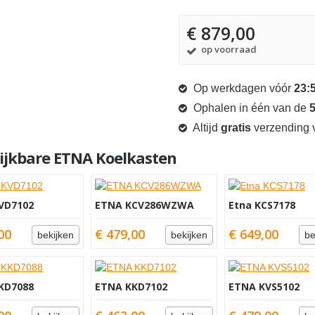
€ 879,00
op voorraad
Op werkdagen vóór
23:
Ophalen in één van de
5
Altijd
gratis
verzending v
ijkbare ETNA Koelkasten
VD7102
ETNA KCV286WZWA
Etna KCS7178
00
€ 479,00
€ 649,00
bekijken
bekijken
be
KD7088
ETNA KKD7102
ETNA KVS5102