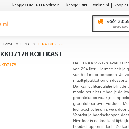
koopje
COMPUTER
online.nl
koopje
PRINTER
online.nl
koopje
vóór 23:59
de levering
Home
ETNA
ETNA KKD7178
 KKD7178 KOELKAST
De ETNA KKS5178 1-deurs inb
van 294 liter. Hiermee heb je
van 5 of meer personen. Je ve
maaltijdpakketten en desserts 
Dankzij luchtcirculatie blijft d
maakt het niet uit hoe je de ko
groentelades waar je je appels
groenteboer over verdeelt. Met 
luchtvochtigheid in, waardoor g
Voordat je boodschappen doet,
Hierdoor is de koelkast tijdeli
boodschappen indeelt. Zo koelt 