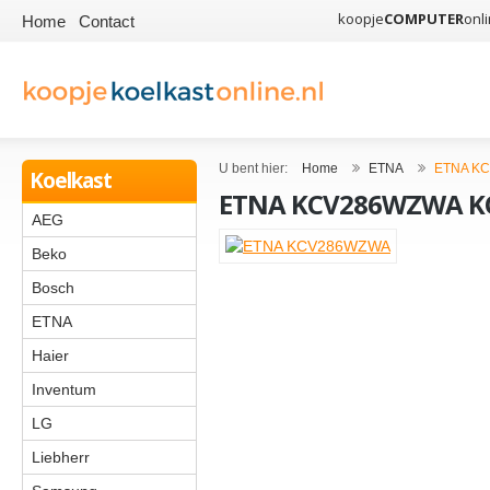
koopje
COMPUTER
onli
Home
Contact
U bent hier:
Home
ETNA
ETNA K
Koelkast
ETNA KCV286WZWA K
AEG
Beko
Bosch
ETNA
Haier
Inventum
LG
Liebherr