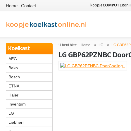
koopje
COMPUTER
onli
Home
Contact
U bent hier:
Home
LG
LG GBP62PZ
Koelkast
LG GBP62PZNBC DoorC
AEG
Beko
Bosch
ETNA
Haier
Inventum
LG
Liebherr