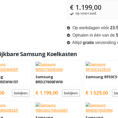
€ 1.199,00
op voorraad
Op werkdagen vóór
23:
Ophalen in één van de
5
Altijd
gratis
verzending v
lijkbare Samsung Koelkasten
ng
Samsung
Samsung RF50C5
05EWW/EF
BRD27600EWW
00
€ 1.199,00
€ 1.529,00
bekijken
bekijken
be
ng
Samsung
Samsung