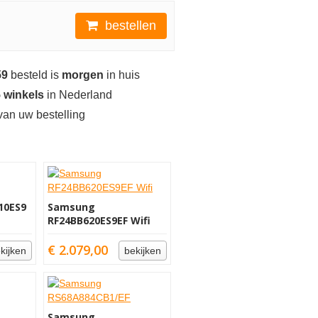
bestellen
59
besteld is
morgen
in huis
 winkels
in Nederland
an uw bestelling
10ES9
Samsung
RF24BB620ES9EF Wifi
€ 2.079,00
kijken
bekijken
Samsung