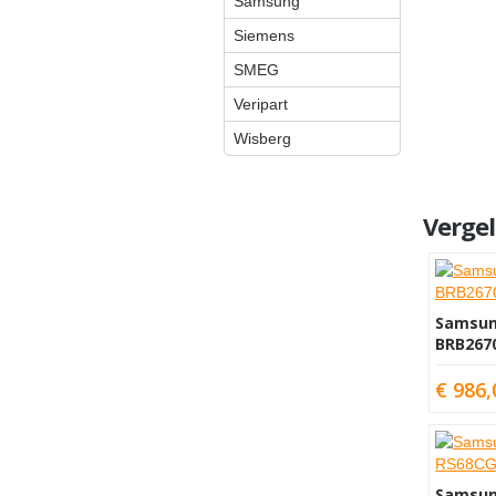
Samsung
Siemens
SMEG
Veripart
Wisberg
Verge
Samsu
BRB267
€ 986,
Samsu