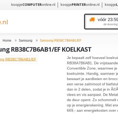
koopje
COMPUTER
online.nl
koopje
PRINTER
online.nl
koopje
vóór 23:59
de levering
Home
Samsung
Samsung RB38C7B6AB1/EF
ung RB38C7B6AB1/EF KOELKAST
Je bepaalt zelf hoeveel koelr
RB38A7B6AB1. De vrijstaande 
Convertible Zone, waarmee je 
koelruimte. Handig, wanneer je
bewaart je aardbeien en brocc
een verse zalmmoot of biefstu
dan in 2 delen, zodat je in Ã
vlees en vis aanpast. De Metal
de deur opent. Zo schommelt 
op je energierekening. Met ene
669,- aan energiekosten over 