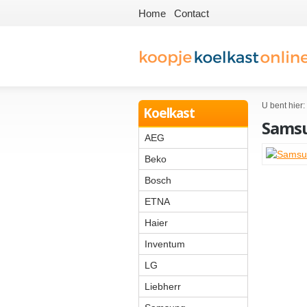
Home
Contact
U bent hier:
Koelkast
Sams
AEG
Beko
Bosch
ETNA
Haier
Inventum
LG
Liebherr