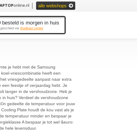
LAPTOP
online.nl
alle webshops
 besteld is morgen in huis
 geschied via
Koelkast center
uimte je hebt met de Samsung
koel-vriescombinatie heeft een
het vriesgedeelte aanpast naar extra
 een feestje of verjaardag hebt. Je
oli langer in de vershoudzone. Heb je
k in huis? Verdeel de vershoudzone
©Ã©n gedeelte de temperatuur voor jouw
 Cooling Plate houdt de kou vast als je
de temperatuur minder en bespaar je
rgieklasse A bespaar je tot wel &euro:
de hele levensduur.