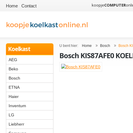
koopje
COMPUTER
onli
Home
Contact
U bent hier:
Home
Bosch
Bosch K
Koelkast
Bosch KIS87AFE0 KOE
AEG
Beko
Bosch
ETNA
Haier
Inventum
LG
Liebherr